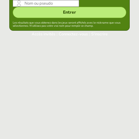
Entrer
Les résultats que vous obtenez dans les jeux seront affichés avec le nickname que vous
sélectionnez. N'utilisez pas votre vrai nom pour remplir ce champ.
Accès invités
|
Connectez-vous
|
S'inscrire
Connectez-vous
Garder la session démarrée dans ce navigateur
Accéder
Avez-vous oublié votre mot de passe?
Accès aux réseaux sociaux
Connectez-vous avec Google