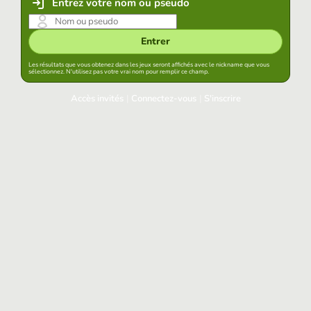
Entrez votre nom ou pseudo
Entrer
Les résultats que vous obtenez dans les jeux seront affichés avec le nickname que vous
sélectionnez. N'utilisez pas votre vrai nom pour remplir ce champ.
Accès invités
|
Connectez-vous
|
S'inscrire
Connectez-vous
Garder la session démarrée dans ce navigateur
Accéder
Avez-vous oublié votre mot de passe?
Accès aux réseaux sociaux
Connectez-vous avec Google