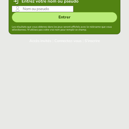
Entrez votre nom ou pseudo
Entrer
Les résultats que vous obtenez dans les jeux seront affichés avec le nickname que vous
sélectionnez. N'utilisez pas votre vrai nom pour remplir ce champ.
Accès invités
|
Connectez-vous
|
S'inscrire
Connectez-vous
Garder la session démarrée dans ce navigateur
Accéder
Avez-vous oublié votre mot de passe?
Accès aux réseaux sociaux
Connectez-vous avec Google