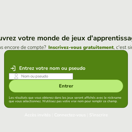
vrez votre monde de jeux d'apprentiss
as encore de compte?
, c'est s
Inscrivez-vous gratuitement
Entrez votre nom ou pseudo
Entrer
Les résultats que vous obtenez dans les jeux seront affichés avec le nickname
que vous sélectionnez. N'utilisez pas votre vrai nom pour remplir ce champ.
Accès invités
|
Connectez-vous
|
S'inscrire
Connectez-vous