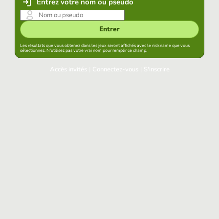
Entrez votre nom ou pseudo
Entrer
Les résultats que vous obtenez dans les jeux seront affichés avec le nickname que vous
sélectionnez. N'utilisez pas votre vrai nom pour remplir ce champ.
Accès invités
|
Connectez-vous
|
S'inscrire
Connectez-vous
Garder la session démarrée dans ce navigateur
Accéder
Avez-vous oublié votre mot de passe?
Accès aux réseaux sociaux
Connectez-vous avec Google