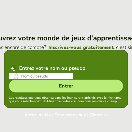
vrez votre monde de jeux d'apprentiss
as encore de compte?
, c'est s
Inscrivez-vous gratuitement
Entrez votre nom ou pseudo
Entrer
Les résultats que vous obtenez dans les jeux seront affichés avec le nickname
que vous sélectionnez. N'utilisez pas votre vrai nom pour remplir ce champ.
Accès invités
|
Connectez-vous
|
S'inscrire
Connectez-vous