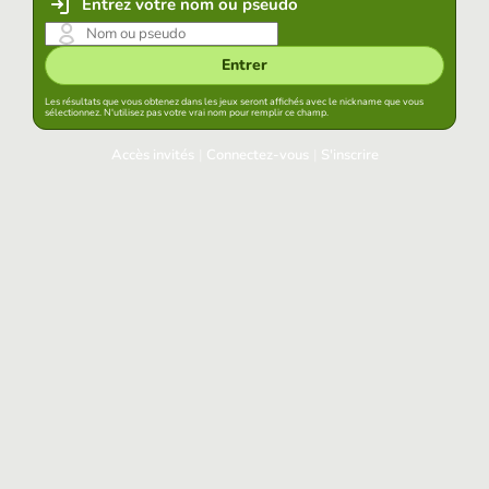
Entrez votre nom ou pseudo
Entrer
Les résultats que vous obtenez dans les jeux seront affichés avec le nickname que vous
sélectionnez. N'utilisez pas votre vrai nom pour remplir ce champ.
Accès invités
|
Connectez-vous
|
S'inscrire
Connectez-vous
Garder la session démarrée dans ce navigateur
Accéder
Avez-vous oublié votre mot de passe?
Accès aux réseaux sociaux
Connectez-vous avec Google