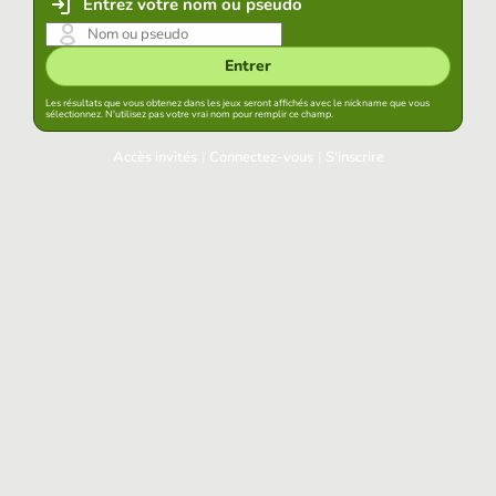
Entrez votre nom ou pseudo
Entrer
Les résultats que vous obtenez dans les jeux seront affichés avec le nickname que vous
sélectionnez. N'utilisez pas votre vrai nom pour remplir ce champ.
Accès invités
|
Connectez-vous
|
S'inscrire
Connectez-vous
Garder la session démarrée dans ce navigateur
Accéder
Avez-vous oublié votre mot de passe?
Accès aux réseaux sociaux
Connectez-vous avec Google