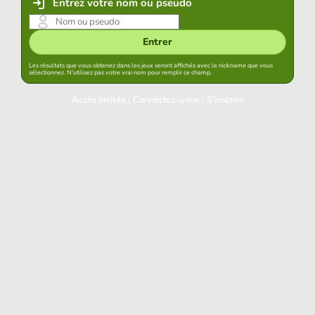
Entrez votre nom ou pseudo
Entrer
Les résultats que vous obtenez dans les jeux seront affichés avec le nickname que vous
sélectionnez. N'utilisez pas votre vrai nom pour remplir ce champ.
Accès invités
|
Connectez-vous
|
S'inscrire
Connectez-vous
Garder la session démarrée dans ce navigateur
Accéder
Avez-vous oublié votre mot de passe?
Accès aux réseaux sociaux
Connectez-vous avec Google