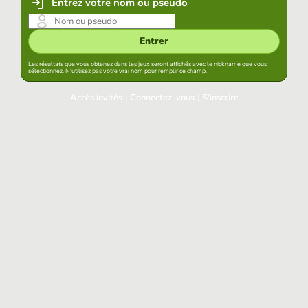
Entrez votre nom ou pseudo
Entrer
Les résultats que vous obtenez dans les jeux seront affichés avec le nickname que vous
sélectionnez. N'utilisez pas votre vrai nom pour remplir ce champ.
Accès invités
|
Connectez-vous
|
S'inscrire
Connectez-vous
Garder la session démarrée dans ce navigateur
Accéder
Avez-vous oublié votre mot de passe?
Accès aux réseaux sociaux
Connectez-vous avec Google