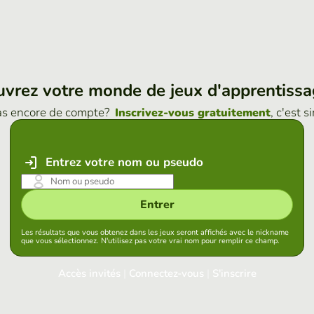
vrez votre monde de jeux d'apprentiss
as encore de compte?
, c'est s
Inscrivez-vous gratuitement
Entrez votre nom ou pseudo
Entrer
Les résultats que vous obtenez dans les jeux seront affichés avec le nickname
que vous sélectionnez. N'utilisez pas votre vrai nom pour remplir ce champ.
Accès invités
|
Connectez-vous
|
S'inscrire
Connectez-vous