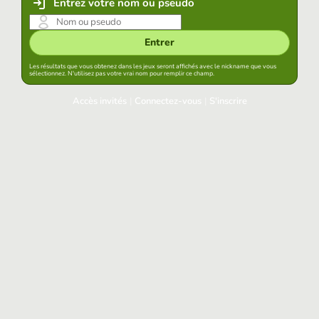
Entrez votre nom ou pseudo
Entrer
Les résultats que vous obtenez dans les jeux seront affichés avec le nickname que vous
sélectionnez. N'utilisez pas votre vrai nom pour remplir ce champ.
Accès invités
|
Connectez-vous
|
S'inscrire
Connectez-vous
Garder la session démarrée dans ce navigateur
Accéder
Avez-vous oublié votre mot de passe?
Accès aux réseaux sociaux
Connectez-vous avec Google