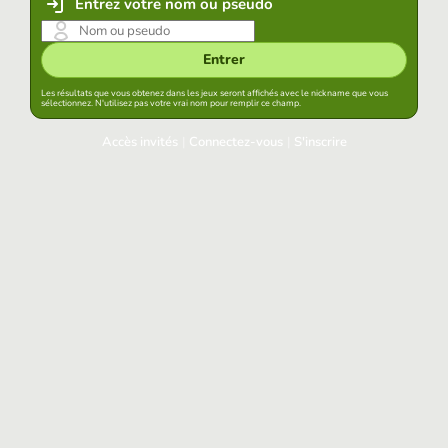
Entrez votre nom ou pseudo
Entrer
Les résultats que vous obtenez dans les jeux seront affichés avec le nickname que vous
sélectionnez. N'utilisez pas votre vrai nom pour remplir ce champ.
Accès invités
|
Connectez-vous
|
S'inscrire
Connectez-vous
Garder la session démarrée dans ce navigateur
Accéder
Avez-vous oublié votre mot de passe?
Accès aux réseaux sociaux
Connectez-vous avec Google